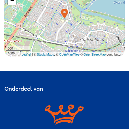
−
500 m
1000 ft
Leaflet
| ©
Stadia Maps
, ©
OpenMapTiles
©
OpenStreetMap
contributors
Onderdeel van