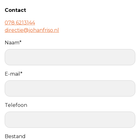
Contact
078 6213144
directie@johanfriso.nl
Call
Naam*
me
back
by
fax
E-mail*
Telefoon
Bestand