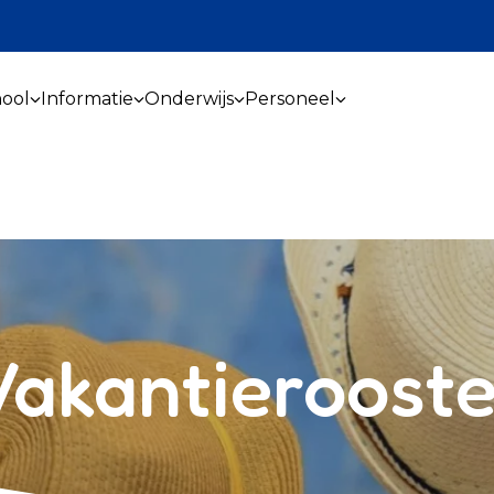
ool
Informatie
Onderwijs
Personeel
Vakantierooste