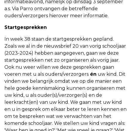
informatieavond, namelijk op dinsdag 3 september
a.s. Via Parro ontvangen de betreffende
ouders/verzorgers hierover meer informatie.
Startgesprekken
In week 38 staan de startgesprekken gepland.
Zoals we al in de nieuwsbrief 20 van vorig schooljaar
(2023-2024) hebben aangegeven, gaan we deze
startgesprekken net zo organiseren als vorig jaar.
Ook nu weer willen we deze gesprekken gaan
voeren met u als ouders/verzorgers
én
uw kind. Dit
vinden we belangrijk omdat we op die manier een
hele goede kennismaking kunnen organiseren met
uw kind, u als ouder(s)/verzorger(s) en de
leerkracht(en) van uw kind. We gaan met uw kind
en u in gesprek om elkaar beter te leren kennen en
om te bespreken wat we verwachten van het
komende schooljaar. We stellen uw kind vragen als:
'Waar ben je goed in?' 'Met wie speel je graag?' 'Wat